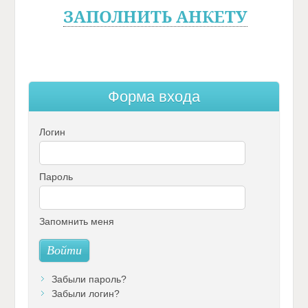
ЗАПОЛНИТЬ АНКЕТ
У
Ф
о
р
м
а
в
х
о
д
а
Логин
Пароль
Запомнить меня
Забыли пароль?
Забыли логин?