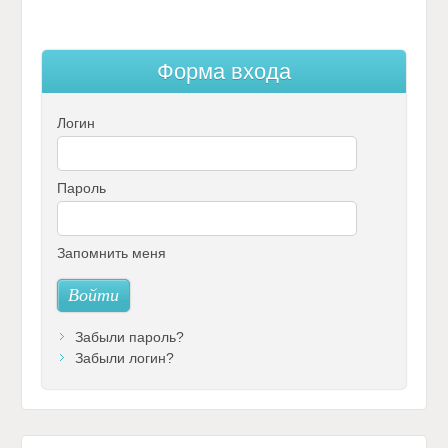
Ф
о
р
м
а
в
х
о
д
а
Логин
Пароль
Запомнить меня
Забыли пароль?
Забыли логин?