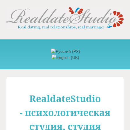
RealdateStudio
-
психологическая
студия,
студия