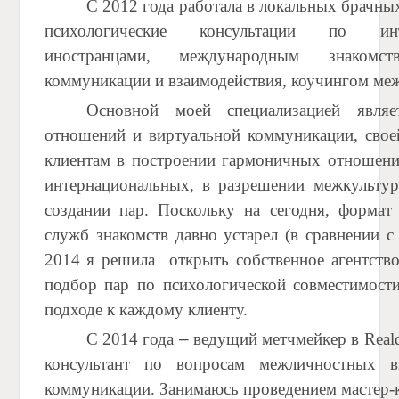
С 2012 года работала в локальных брачных
психологические консультации по
и
иностранцами, международным знакомс
коммуникации и взаимодействия, коучингом ме
Основной
моей специализацией явля
отношений и виртуальной коммуникации, свое
клиентам в построении гармоничных отношений
интернациональных, в разрешении межкультур
создании пар. Поскольку на сегодня, формат
служб знакомств давно устарел (в сравнении 
2014 я решила
открыть собственное агентств
подбор пар по психологической совместимост
подходе к каждому клиенту.
С 2014 года
–
ведущий метчмейкер в Reald
консультант по вопросам межличностных в
коммуникации. Занимаюсь проведением мастер-к